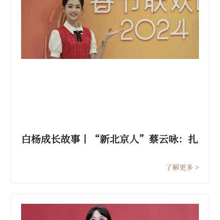
白杨成长故事丨“新北京人”蔡云咏：扎
实走好追梦、筑梦、圆梦路上的每一步
了解更多 >