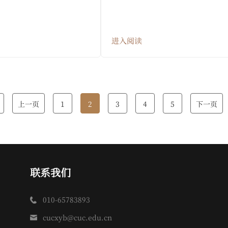
进入阅读
上一页
1
2
3
4
5
下一页
联系我们
010-65783893
cucxyb@cuc.edu.cn