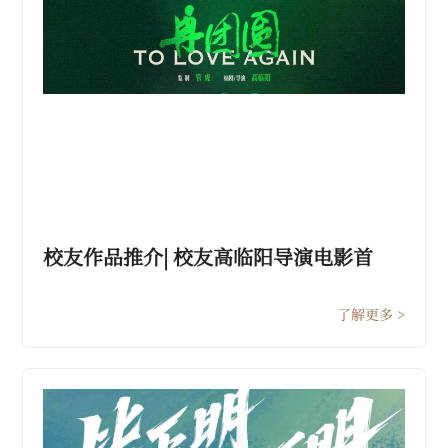
校友作品推介| 校友高临阳导演电影首
作、表演艺术家李雪健领衔主演《再团
圆》12.23公映
了解更多 >