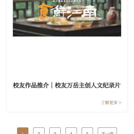
校友作品推介｜校友万岳主创人文纪录片
《食鲜江南》在央视纪录频道热播
了解更多 >
1
2
3
4
5
下一页