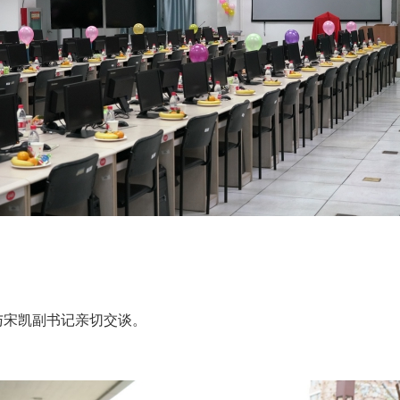
与宋凯副书记亲切交谈。