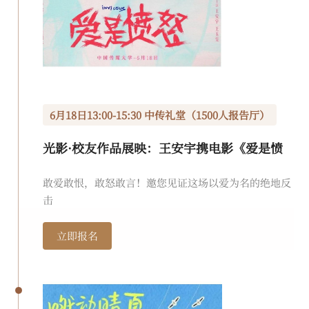
6月18日13:00-15:30 中传礼堂（1500人报告厅）
光影·校友作品展映：王安宇携电影《爱是愤
怒》重返母校
敢爱敢恨，敢怒敢言！邀您见证这场以爱为名的绝地反
击
立即报名